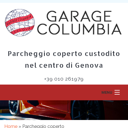
Parcheggio coperto custodito
nel centro di Genova
+39 010 261979
MENU
Home
L’autorimessa
Home
»
Parcheggio coperto